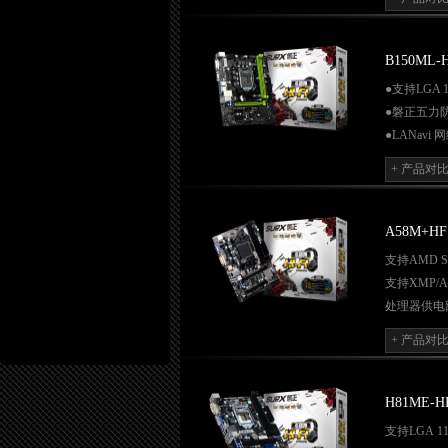
●Q-BOO
●Q-S.M.
●网吧无盘
B150ML-
●支持LGA 
●磐正五力防
●LANavi
●Q-FLAS
+ 产品对
●Q-BOO
●Q-S.M.
●网吧无盘
A58M+HF
支持AMD Soc
支持XMP/A
处理器供电
独立音效芯
+ 产品对
独立音频供
独创超频界面技
Q-BOOT
引
H81ME-H
网吧无盘系
支持
LGA 11
风扇可调节Q