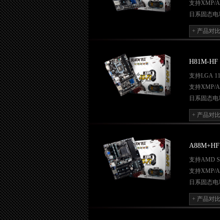
支持XMP/A
日系固态电
独立音效芯
+ 产品对
独立音频供
独创超频界面技
Q-BOOT
引
H81M-HF
网吧无盘系
支持LGA 1
风扇可调节Q
支持XMP/A
内建DVI,
日系固态电
独立音效芯
+ 产品对
独立音频供
独创超频界面技
Q-BOOT
A88M+HF
网吧无盘系
支持AMD Soc
风扇可调节Q
支持XMP/A
内建DVI,
日系固态电
独立音效芯
+ 产品对
独立音频供
独创超频界面技