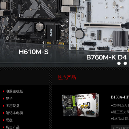
热点产品
电脑主机板
B150A-HF
显卡
●支持LGA 
固态硬盘
●磐正五力防
笔记本电脑
●LANavi
硬盘
●Q-FLAS
历史产品
+ 产品对