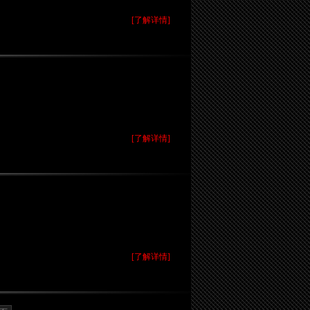
[了解详情]
[了解详情]
[了解详情]