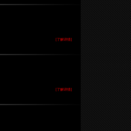
[了解详情]
[了解详情]