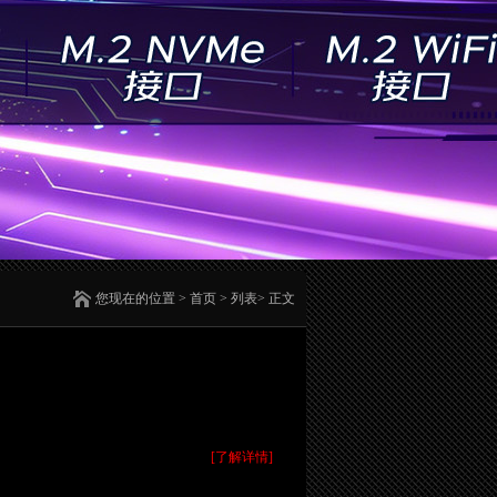
您现在的位置
>
首页
> 列表> 正文
[了解详情]