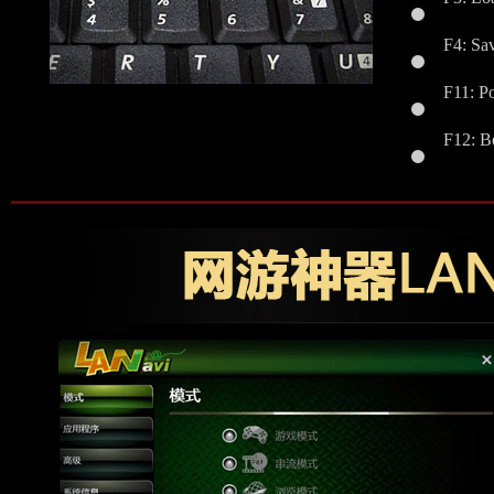
F3: Loa
F4: Sa
F11: 
F12: 