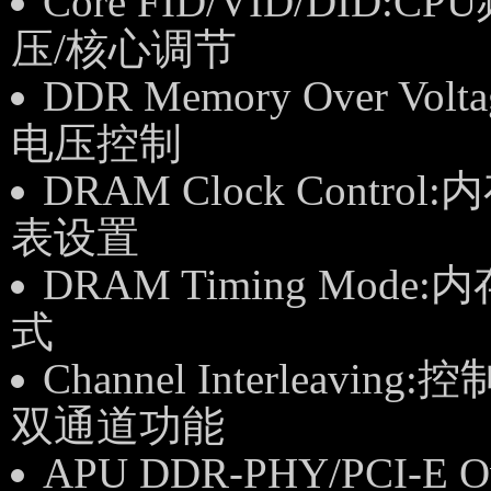
Core FID/VID/DID:C
压/核心调节
DDR Memory Over Vol
电压控制
DRAM Clock Control
表设置
DRAM Timing Mode
式
Channel Interleaving:
双通道功能
APU DDR-PHY/PCI-E O