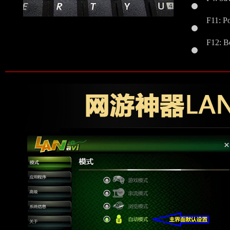
F4: Sa
F11: 
F12: 