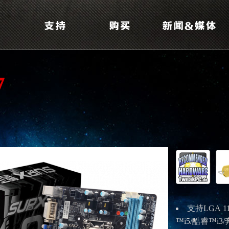
7
支持
LGA 1
™
i5/
酷睿™
i3/