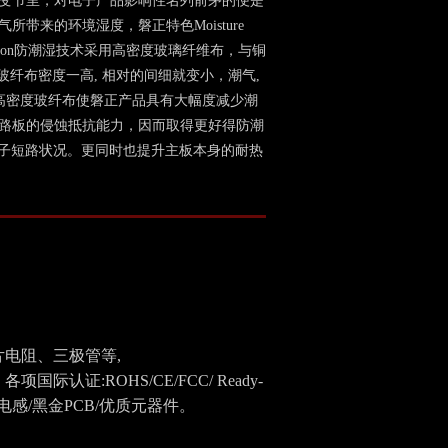
变节里，对电子产品影响性名列前茅的便是
气所带来的环境湿度，磐正特色Moisture
tection防潮湿技术采用高密度玻璃纤维布，与铜
玻纤布密度一高, 相对的间细就变小，潮气,
 高密度玻纤布使磐正产品具有大幅度减少潮
路板的侵蚀抵抗能力，因而取得更好得防潮
电子短路状况。更同时也提升主板本身的耐热
电阻、三极管等,
证:ROHS/CE/FCC/ Ready-
防磁电感/黑金PCB/优质元器件。