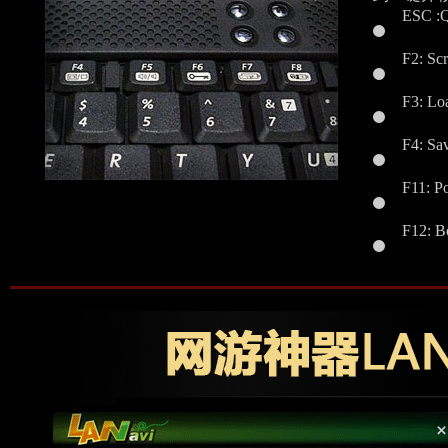
ESC 
F2: Sc
F3: Loa
F4: Sa
F11: 
F12: 