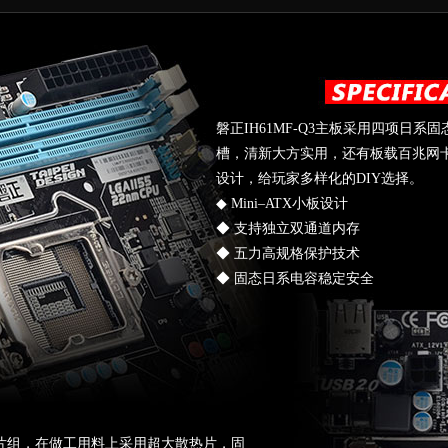
磐正IH61MF-Q3主板采用四项日系
槽，清新大方实用，还有板载百兆网卡，
设计，给玩家多样化的DIY选择。
◆ Mini–ATX小板设计
◆ 支持独立双通道内存
◆ 五力高规格保护技术
◆ 固态日系电容稳定安全
 H61芯片组，在做工用料上采用超大散热片，固