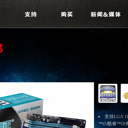
3
支持
LGA 1
™
i5/
酷睿™
i3/