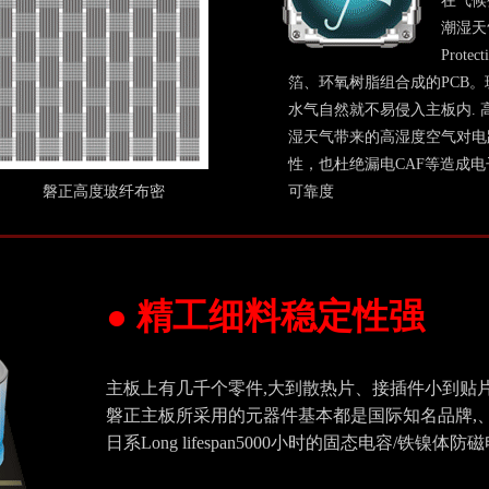
在气候
潮湿天
Pro
箔、环氧树脂组合成的PCB。
水气自然就不易侵入主板内.
湿天气带来的高湿度空气对电
性，也杜绝漏电CAF等造成
磐正高度玻纤布密
可靠度
● 精工细料稳定性强
主板上有几千个零件,大到散热片、接插件小到贴片
磐正主板所采用的元器件基本都是国际知名品牌,、各项国际认
日系Long lifespan5000小时的固态电容/铁镍体