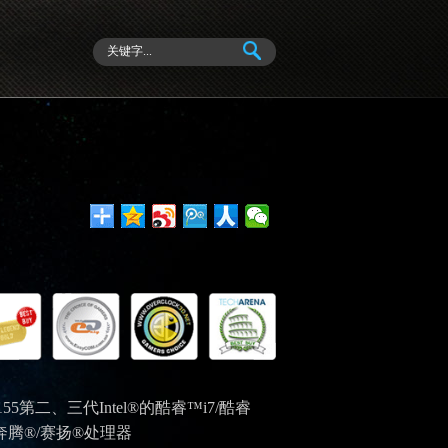
155
第二、三代
Intel®
的酷睿™
i7/
酷睿
奔腾
®/
赛扬
®
处理器