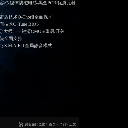
容
/
铁镍体防磁电感
/
黑金
PCB/
优质元器
雷盾技术
Q-ThorII
全面保护
术Q-Tune BIOS
导大师、一键清
CMOS/
重启
/
开关
统全面支持
-S.M.A.R.T全局静音模式
您现在的位置 >
首页
> 产品> 正文