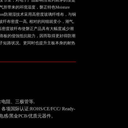
变节里，对电子产品影响性名列前茅的便是
气所带来的环境湿度，磐正特色Moisture
tection防潮湿技术采用高密度玻璃纤维布，与铜
玻纤布密度一高, 相对的间细就变小，潮气,
 高密度玻纤布使磐正产品具有大幅度减少潮
路板的侵蚀抵抗能力，因而取得更好得防潮
电子短路状况。更同时也提升主板本身的耐热
电阻、三极管等,
证:ROHS/CE/FCC/ Ready-
防磁电感/黑金PCB/优质元器件。