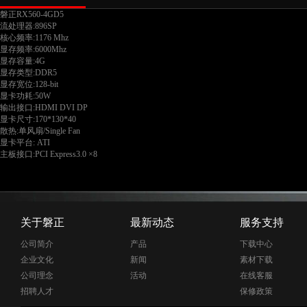
磐正RX560-4GD5
流处理器:896SP
核心频率:1176 Mhz
显存频率:6000Mhz
显存容量:4G
显存类型:DDR5
显存宽位:128-bit
显卡功耗:50W
输出接口:HDMI DVI DP
显卡尺寸:170*130*40
散热:单风扇/Single Fan
显卡平台: ATI
主板接口:PCI Express3.0 ×8
关于磐正
最新动态
服务支持
公司简介
产品
下载中心
企业文化
新闻
素材下载
公司理念
活动
在线客服
招聘人才
保修政策