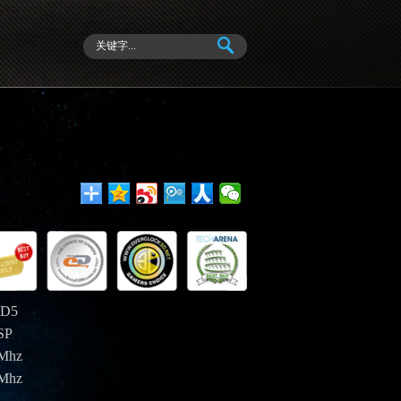
D5
SP
Mhz
Mhz