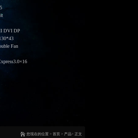
5
t
 DVI DP
30*43
ble Fan
press3.0×16
您现在的位置 >
首页
> 产品> 正文