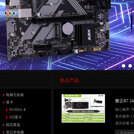
热点产品
电脑主机板
磐正R7 24
显卡
核心频率:78
NVIDIA 卡
显存频率:13
ATI显卡
显存容量:4
固态硬盘
显存类型:D
笔记本电脑
+ 产品对