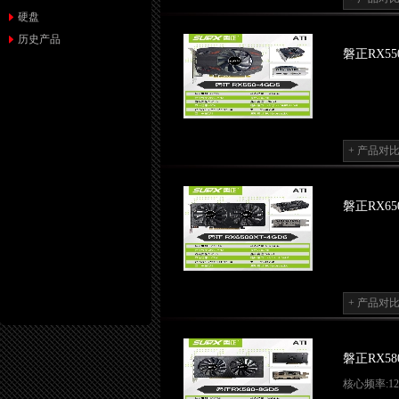
显存宽位:128
硬盘
显卡功耗:30
历史产品
输出接口:DV
磐正RX550
显卡尺寸:162
散热:单风扇/Si
显卡平台:AT
主板接口:PCI 
+ 产品对
磐正RX650
+ 产品对
磐正RX580
核心频率:12