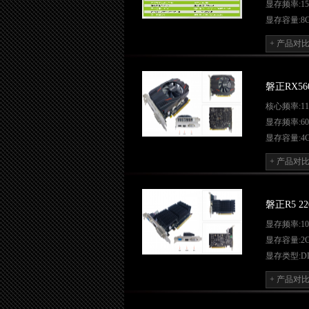
显存频率:15
显存容量:8
显存类型:D
+ 产品对
显存宽位:256
显卡功耗:14
输出接口:HD
磐正RX560
主板接口:PCI 
核心频率:117
显存频率:60
显存容量:4
显存类型:D
+ 产品对
显存宽位:128
显卡功耗:5
输出接口:HD
磐正R5 22
显卡平台: A
显存频率:10
主板接口:PCI 
显存容量:2
显存类型:D
显存宽位:64-
+ 产品对
显卡功耗:1
输出接口:HD